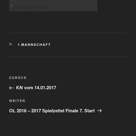
*
Benötigtes Feld
KATEGORIEN
1.MANNSCHAFT
Beitragsnavigation
Vorheriger
ZURÜCK
Beitrag
KN vom 14.01.2017
Nächster
WEITER
Beitrag
OL 2016 – 2017 Spielzettel Finale 7. Start