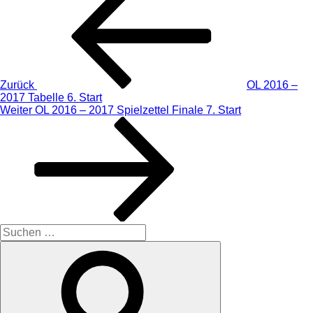
Beitrag
Zurück
OL 2016 –
2017 Tabelle 6. Start
Nächster
Weiter
OL 2016 – 2017 Spielzettel Finale 7. Start
Beitrag
Suche
nach:
Suchen