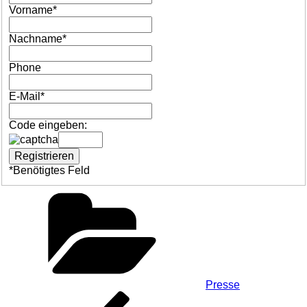
Vorname
*
Nachname
*
Phone
E-Mail
*
Code eingeben:
*
Benötigtes Feld
Kategorien
Presse
Beitragsnavigation
Vorheriger