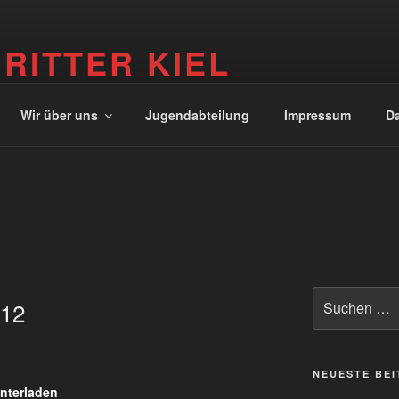
 RITTER KIEL
r Kiel
Wir über uns
Jugendabteilung
Impressum
Da
Suche
012
nach:
NEUESTE BE
nterladen