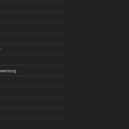
r
swertung