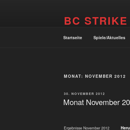
Zum
Inhalt
BC STRIKE
springen
Internetseite des BC Strike Ritte
Startseite
Spiele/Aktuelles
MONAT:
NOVEMBER 2012
VERÖFFENTLICHT
30. NOVEMBER 2012
AM
Monat November 2
Heru
Ergebnisse November 2012