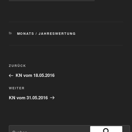
KATEGORIEN
MONATS / JAHRESWERTUNG
Beitragsnavigation
Vorheriger
ZURÜCK
Beitrag
KN vom 18.05.2016
Nächster
WEITER
Beitrag
KN vom 31.05.2016
Suche