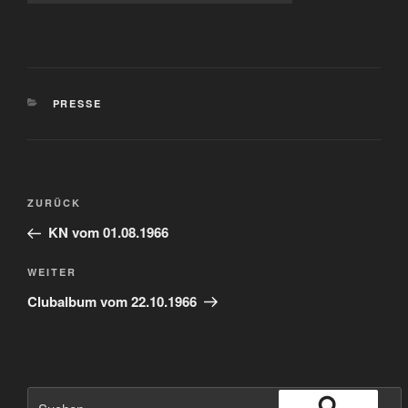
KATEGORIEN
PRESSE
Beitragsnavigation
Vorheriger
ZURÜCK
Beitrag
KN vom 01.08.1966
Nächster
WEITER
Beitrag
Clubalbum vom 22.10.1966
Suche