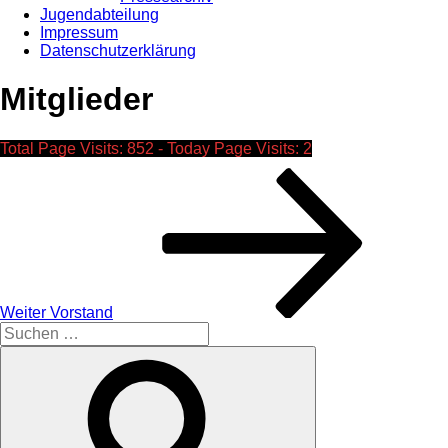
Jugendabteilung
Impressum
Datenschutzerklärung
Mitglieder
Total Page Visits: 852 - Today Page Visits: 2
Beitragsnavigation
Nächster
Beitrag
Weiter
Vorstand
Suche
nach:
Suchen