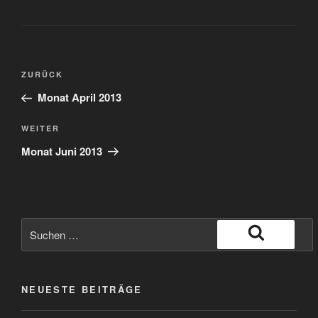
Beitragsnavigation
Vorheriger
ZURÜCK
Beitrag
Monat April 2013
Nächster
WEITER
Beitrag
Monat Juni 2013
Suche
nach:
Suchen
NEUESTE BEITRÄGE