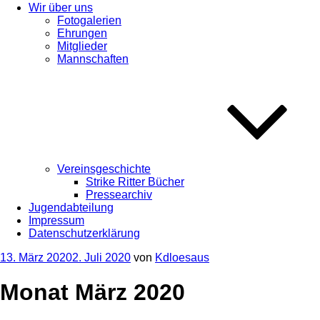
Wir über uns
Fotogalerien
Ehrungen
Mitglieder
Mannschaften
Vereinsgeschichte
Strike Ritter Bücher
Pressearchiv
Jugendabteilung
Impressum
Datenschutzerklärung
Veröffentlicht
13. März 2020
2. Juli 2020
von
Kdloesaus
am
Monat März 2020