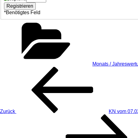
*
Benötigtes Feld
Kategorien
Monats / Jahreswert
Beitragsnavigation
Vorheriger
Beitrag
Zurück
KN vom 07.0
Nächster
Beitrag