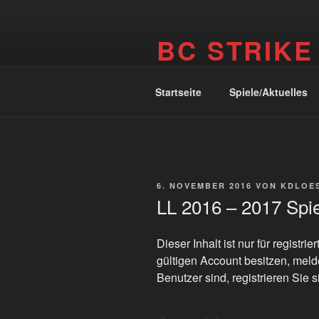
Zum
Inhalt
BC STRIKE
springen
Internetseite des BC Strike Ritte
Startseite
Spiele/Aktuelles
VERÖFFENTLICHT
6. NOVEMBER 2016
VON
KDLOE
AM
LL 2016 – 2017 Spiel
Dieser Inhalt ist nur für registr
gültigen Account besitzen, meld
Benutzer sind, registrieren Sie s