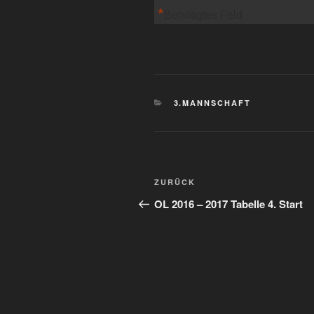
*
Benötigtes Feld
KATEGORIEN
3.MANNSCHAFT
Beitragsnavigation
Vorheriger
ZURÜCK
Beitrag
OL 2016 – 2017 Tabelle 4. Start