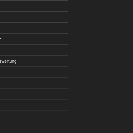
r
swertung