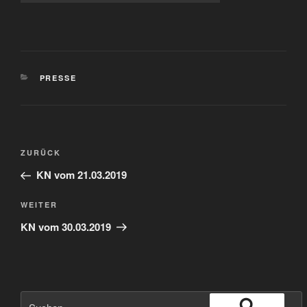
KATEGORIEN
PRESSE
Beitragsnavigation
Vorheriger
ZURÜCK
Beitrag
KN vom 21.03.2019
Nächster
WEITER
Beitrag
KN vom 30.03.2019
Suche