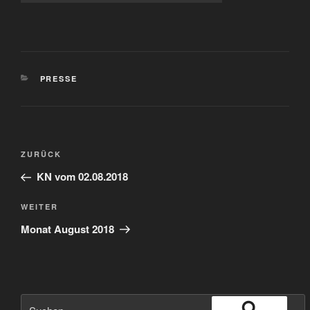
KATEGORIEN
PRESSE
Beitragsnavigation
Vorheriger
ZURÜCK
Beitrag
KN vom 02.08.2018
Nächster
WEITER
Beitrag
Monat August 2018
Suche