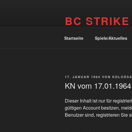
Zum
Inhalt
BC STRIKE
springen
Internetseite des BC Strike Ritte
Startseite
Spiele/Aktuelles
VERÖFFENTLICHT
17. JANUAR 1964
VON
KDLOES
AM
KN vom 17.01.1964
Dieser Inhalt ist nur für registr
gültigen Account besitzen, meld
Benutzer sind, registrieren Sie s