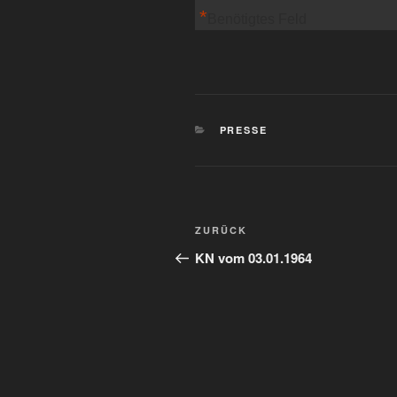
*
Benötigtes Feld
KATEGORIEN
PRESSE
Beitragsnavigation
Vorheriger
ZURÜCK
Beitrag
KN vom 03.01.1964