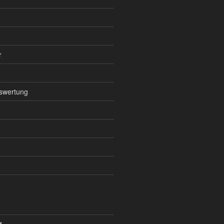
r
swertung